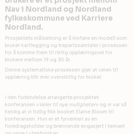
brukere er et prosjekt mellom
Nav i Nordland og Nordland
fylkeskommune ved Karriere
Nordland.
Prosjektets målsetning er å innføre en modell som
bruker kartlegging og trepartssamtaler i prosessen
for å komme frem til riktig opplæringsvei for
brukere mellom 19 og 30 år.
Denne systematiske prosessen gjør at veien til
opplæring blir mer oversiktlig for bruker.
I den forbindelse arrangerte prosjektet
konferansen «
Veier til nye muligheter
» og vi var så
heldig at vi tidlig fikk booket Elaine Bloom til
konferansen. Hun er et fyrverkeri av en
foredragsholder og brennende engasjert i temaet
og unge i utenforskap.